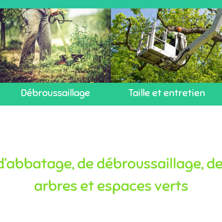
Débroussaillage
Taille et entretien
’abbatage, de débroussaillage, de 
arbres et espaces verts