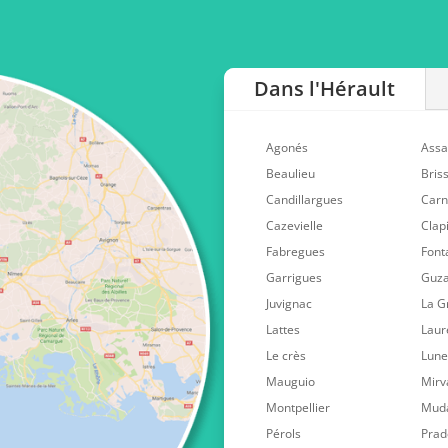
Dans l'Hérault
Agonés
Assa
Beaulieu
Bris
Candillargues
Car
Cazevielle
Clap
Fabregues
Font
Garrigues
Guz
Juvignac
La G
Lattes
Laur
Le crès
Lunel
Mauguio
Mirv
Montpellier
Mud
Pérols
Prad