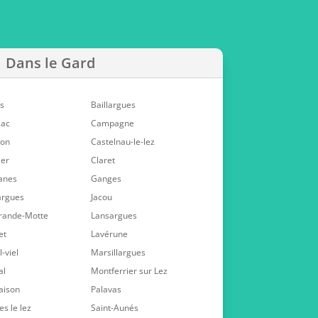
Dans le Gard
s
Baillargues
sac
Campagne
non
Castelnau-le-lez
ier
Claret
anes
Ganges
argues
Jacou
rande-Motte
Lansargues
et
Lavérune
-viel
Marsillargues
al
Montferrier sur Lez
aison
Palavas
es le lez
Saint-Aunés