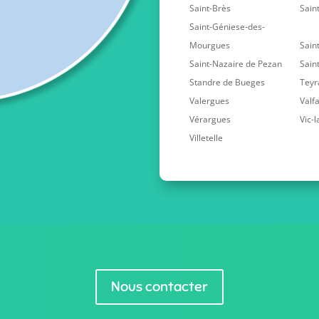
Saint-Brès
Saint
Saint-Géniese-des-
Mourgues
Sain
Saint-Nazaire de Pezan
Sain
Standre de Bueges
Teyr
Valergues
Valf
Vérargues
Vic-
Villetelle
Nous contacter