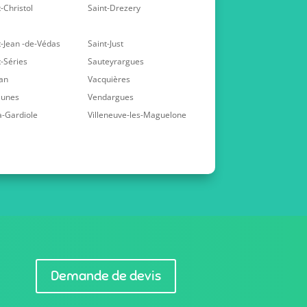
-Christol
Saint-Drezery
t-Jean -de-Védas
Saint-Just
t-Séries
Sauteyrargues
an
Vacquières
aunes
Vendargues
la-Gardiole
Villeneuve-les-Maguelone
Demande de devis