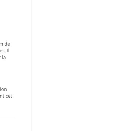
6m de
s. Il
 la
tion
nt cet