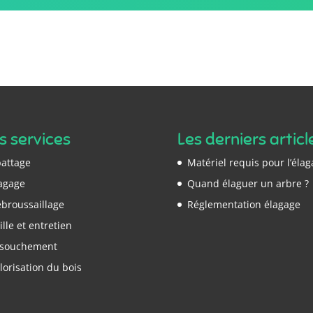
s services
Les derniers articl
attage
Matériel requis pour l’éla
agage
Quand élaguer un arbre ?
broussaillage
Réglementation élagage
ille et entretien
ssouchement
lorisation du bois