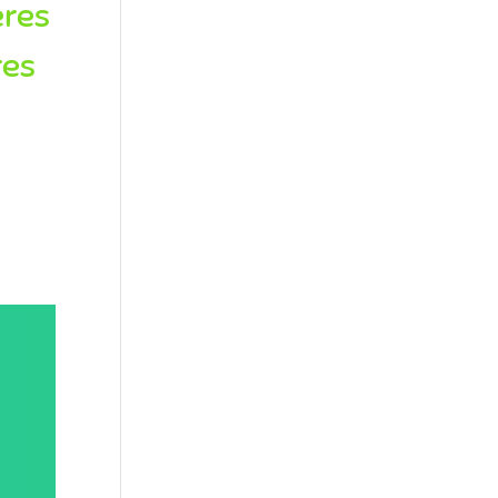
ères
res